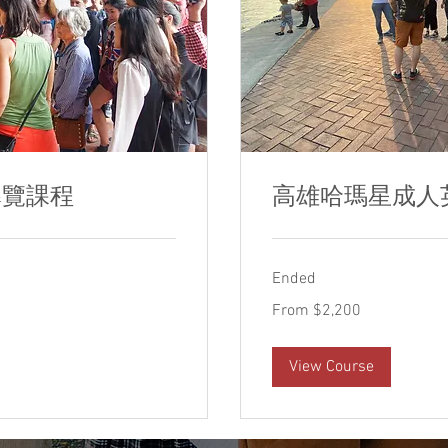
導覽課程
高雄哈瑪星成人
Ended
From
From $2,200
2,200
新
台
幣
View Course