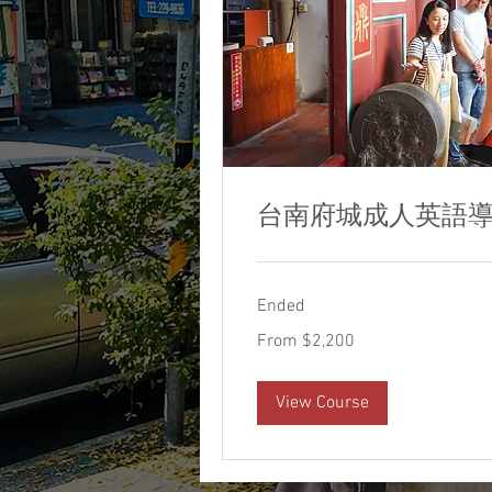
台南府城成人英語
Ended
From
From $2,200
2,200
新
台
幣
View Course