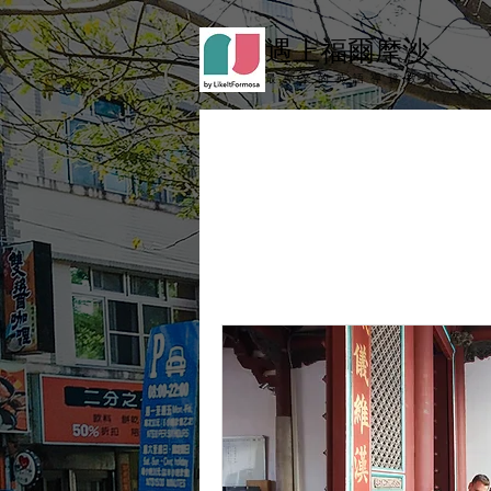
遇上福爾摩沙
最 專 業 的 英 語 導 覽 教 學