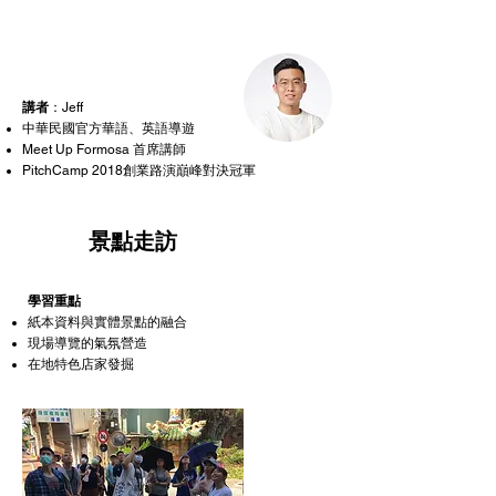
講者
：Jeff
​中華民國官方華語、英語導遊
​Meet Up Formosa 首席講師
PitchCamp 2018創業路演巔峰對決冠軍
4
景點走訪
學習重點
紙本資料與實體景點的融合
現場導覽的氣氛營造
在地特色店家發掘