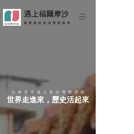
遇上福爾摩沙
最 專 業 的 英 語 導 覽 教 學
台 南 安 平 成 人 英 語 ​導 覽 課 程
​世界走進來，歷史活起來