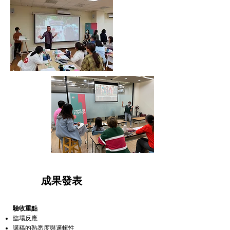
6
​成果發表
驗收重點
臨場反應
講稿的熟悉度與邏輯性