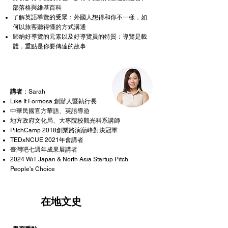
部落格與維基百科
了解英語導覽的受眾：外國人想得和你不一樣，如
何以旅客聽得懂的方式溝通
​歸納好導覽的元素以及好導覽員的特質：導覽是載
體，重點是你要傳達的故事
講者
：Sarah
Like It Formosa 創辦人暨執行長
​中華民國官方華語、英語導遊
​地方政府文化局、大專院校觀光科系講師
PitchCamp 2018創業路演巔峰對決冠軍
TEDxNCUE 2021年會講者
臺灣吧七週年成果展講者
2024 WiT Japan & North Asia Startup Pitch
People's Choice
2
在地文史