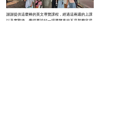
謝謝提供這麼棒的英文導覽課程，經過這兩週的上課
以及實戰後，覺得要說好一場導覽真的不是那麼容易
的，但是透過你們專業導覽員耐心的指導以及大力的
鼓勵，讓我們也完成這樣不可能的任務，真的讓我覺
得好感動，覺得很深刻！謝謝舉辦這樣棒的課程，讓
我真的收穫很多，謝謝！
- 台南第18期安平成人課程 學員Angel
立即預約 台南安平成人英語導覽課程
聯絡我們
​若有任何問題，歡迎透過下列方式聯絡我們：
電話：(02)
7756-5056
#2 (週一至週五10:00~19:00)
電子信箱：
education@likeitformosa.com
Line：@meetupformosa