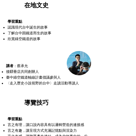
2
在地文史
學習重點
認識現代台中誕生的故事
了解台中因鐵道而生的故事
​欣賞綠空鐵道的故事
講者
：蔡承允
後驛冊店共同創辦人
臺中綠空鐵道軸線計畫倡議參與人
〈走入歷史小說視野的台中〉走讀活動導讀人
3
​導覽技巧
學習重點
言之有理，讓口說內容具有以邏輯營造的連接感
言之有趣，讓呈現方式充滿記憶點與渲染力