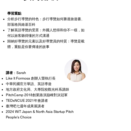
學習重點
分析步行導覽的特色：步行導覽如何勝過旅遊書、
部落格與維基百科
了解英語導覽的受眾：外國人想得和你不一樣，如
何以旅客聽得懂的方式溝通
​歸納好導覽的元素以及好導覽員的特質：導覽是載
體，重點是你要傳達的故事
講者
：Sarah
Like It Formosa 創辦人暨執行長
​中華民國官方華語、英語導遊
​地方政府文化局、大專院校觀光科系講師
PitchCamp 2018創業路演巔峰對決冠軍
TEDxNCUE 2021年會講者
臺灣吧七週年成果展講者
2024 WiT Japan & North Asia Startup Pitch
People's Choice