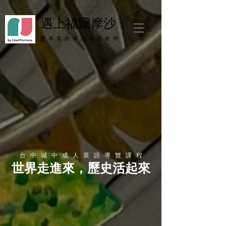
遇上福爾摩沙
最 專 業 的 英 語 導 覽 教 學
台 中 城 中 成 人 英 語 ​導 覽 課 程
​世界走進來，歷史活起來