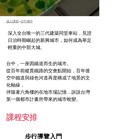
成人課程
>
台中城中
深入全台唯一的三代建築同堂車站，見證
日治時期崛起的新興城市，如何成為舉足
輕重的中部大城。
台中，一座因鐵道而生的城市。
從百年前縱貫鐵路的交會點開始，百年後
空中鐵道與綠色河道再度構成了地景的文
化軸線，
伴隨著六角樓的在地市場記憶，訴說台灣
第一個都市計畫所帶來的城市蛻變。
課程安排
1
​步行導覽入門