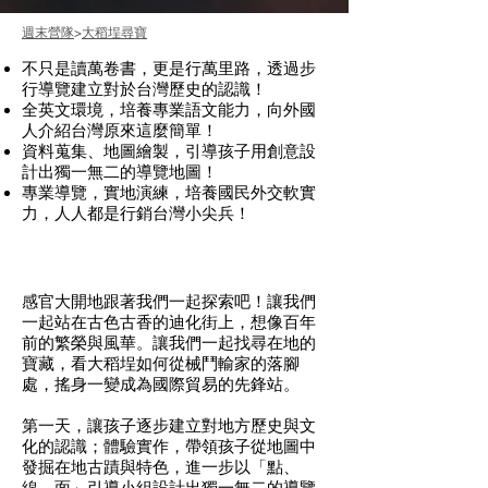
週末營隊
>
大稻埕尋寶
不只是讀萬卷書，更是行萬里路，透過步
行導覽建立對於台灣歷史的認識！
全英文環境，培養專業語文能力，向外國
人介紹台灣原來這麼簡單！
資料蒐集、地圖繪製，引導孩子用創意設
計出獨一無二的導覽地圖！
專業導覽，實地演練，培養國民外交軟實
力，人人都是行銷台灣小尖兵！
感官大開地跟著我們一起探索吧！讓我們
一起站在古色古香的迪化街上，想像百年
前的繁榮與風華。讓我們一起找尋在地的
寶藏，看大稻埕如何從械鬥輸家的落腳
處，搖身一變成為國際貿易的先鋒站。
第一天，讓孩子逐步建立對地方歷史與文
化的認識；體驗實作，帶領孩子從地圖中
發掘在地古蹟與特色，進一步以「點、
線、面」引導小組設計出獨一無二的導覽