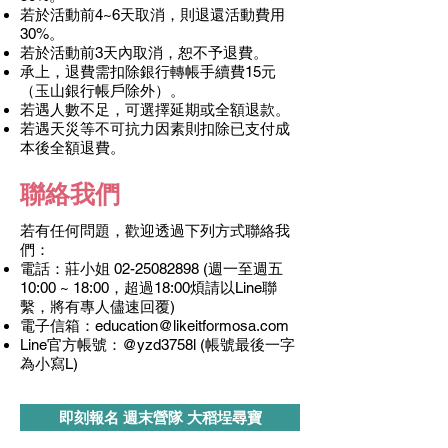
若於活動前4~6天取消，則退還活動費用
30%。
若於活動前3天內取消，恕不予退費。
承上，退費需扣除銀行轉帳手續費15元
（玉山銀行帳戶除外）。
若遇人數不足，可選擇延期或全額退款。
若遇天災等不可抗力因素則扣除已支付成
本後全額退費。
聯絡我們
​若有任何問題，歡迎透過下列方式聯絡我
們：
電話：莊小姐
02-25082898
(週一至週五
10:00 ~ 18:00，超過18:00煩請以Line聯
繫，將有專人儘速回覆)
電子信箱：
education@likeitformosa.com
Line官方帳號：@yzd3758l (帳號最後一字
為小寫L)
即刻報名 週末營隊 大稻埕尋寶