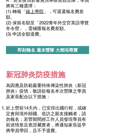
A：若受疫情影響無法舉辦實體營隊，學員
將有三種選擇：
(1) 轉報「
線上學院
」，可退還報名費差
額。
(2) 保留名額至「2022青年外交官英語導覽
冬令營」，需補匯報名費差額。
(3) 申請全額退費。
即刻報名 週末營隊 大稻埕尋寶
新冠肺炎防疫措施
為因應及防範嚴重特殊傳染性肺炎（新冠
肺炎）疫情，敬請欲報名本次營隊之學員
及家長配合以下措施：
於上營前14天內，已安排出國行程，或確
定會與境外歸國、造訪之親友接觸者，請
勿報名；若營期間經工作人員發現學員有
前述情形且查證屬實者，將通知家長提早
將學員帶回，且不予退費。