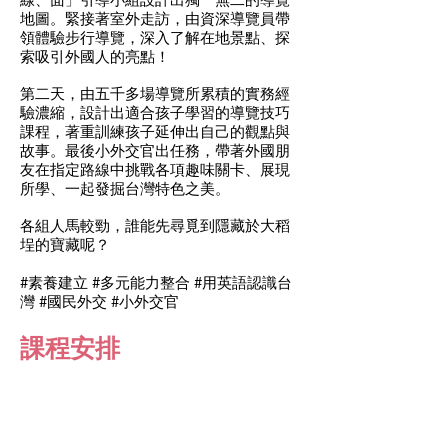
地圖。緊接著室外走訪，由資深導覽員帶
領體驗步行導覽，深入了解在地景點、探
索吸引外國人的亮點！
第二天，由五千多場導覽所累積的實務經
驗濃縮，設計出適合孩子學習的導覽技巧
課程，著重訓練孩子延伸出自己的觀點與
故事。最後小外交官出任務，帶著外國朋
友在指定路線中挑戰各項趣味關卡、展現
所學、一起發掘台灣特色之美。
各組人馬較勁，誰能先尋覓到隱藏於大稻
埕的寶藏呢？
#素養建立 #多元能力整合 #用英語認識台
灣 #國民外交 #小外交官
課程安排