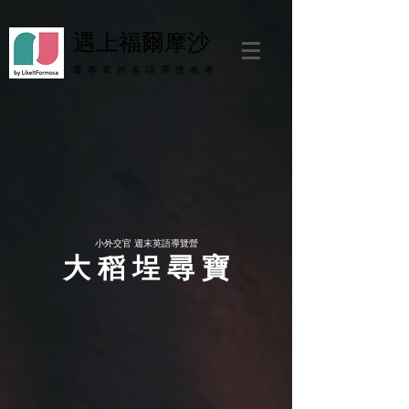
遇上福爾摩沙
最 專 業 的 英 語 導 覽 教 學
小外交官 週末英語導覽營
大 稻 埕 尋 寶