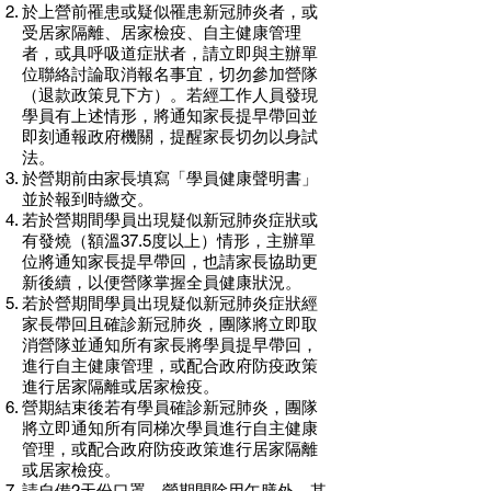
於上營前罹患或疑似罹患新冠肺炎者，或
受居家隔離、居家檢疫、自主健康管理
者，或具呼吸道症狀者，請立即與主辦單
位聯絡討論取消報名事宜，切勿參加營隊
（退款政策見下方）。若經工作人員發現
學員有上述情形，將通知家長提早帶回並
即刻通報政府機關，提醒家長切勿以身試
法。
於營期前由家長填寫「學員健康聲明書」
並於報到時繳交。
若於營期間學員出現疑似新冠肺炎症狀或
有發燒（額溫37.5度以上）情形，主辦單
位將通知家長提早帶回，也請家長協助更
新後續，以便營隊掌握全員健康狀況。
若於營期間學員出現疑似新冠肺炎症狀經
家長帶回且確診新冠肺炎，團隊將立即取
消營隊並通知所有家長將學員提早帶回，
進行自主健康管理，或配合政府防疫政策
進行居家隔離或居家檢疫。
營期結束後若有學員確診新冠肺炎，團隊
將立即通知所有同梯次學員進行自主健康
管理，或配合政府防疫政策進行居家隔離
或居家檢疫。
請自備2天份口罩。營期間除用午膳外，其