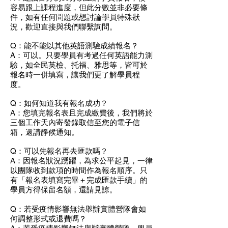
容易跟上課程進度，但此分數並非必要條
件，如有任何問題或想討論學員特殊狀
況，歡迎直接與我們聯繫詢問。
Q：能不能以其他英語測驗成績報名？
A：可以。只要學員有考過任何英語能力測
驗，如全民英檢、托福、雅思等，皆可於
報名時一併填寫，讓我們更了解學員程
度。
Q：如何知道我有報名成功？
A：您填完報名表且完成繳費後，我們將於
三個工作天內寄發錄取信至您的電子信
箱，還請靜候通知。
Q：可以先報名再去匯款嗎？
A：因報名狀況踴躍，為求公平起見，一律
以團隊收到款項的時間作為報名順序。只
有「報名表填寫完畢＋完成匯款手續」的
學員方得保留名額，還請見諒。
Q：若受疫情影響無法舉辦實體營隊會如
何調整形式或退費嗎？