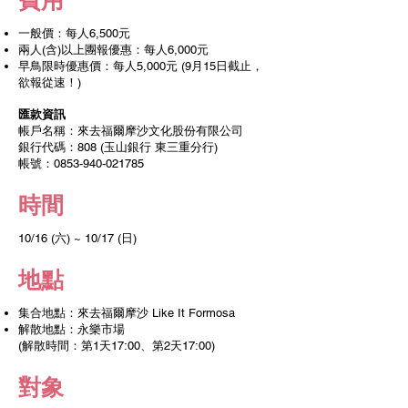
​費用
一般​價：每人6,500元
​兩人(含)以上團報優惠：每人6,000元
早鳥限時優惠價：每人5,000元 (9月15日截止，
欲報從速！)
匯款資訊
帳戶名稱：來去福爾摩沙文化股份有限公司
銀行代碼：808 (玉山銀行 東三重分行)
​帳號：0853-940-021785
​時間
10/16 (六) ~ 10/17 (日)
地點
集合地點：來去福爾摩沙 Like It Formosa
解散地點
：永樂市場
(
解散時間：第1天17:00、第2天17:00)
對象