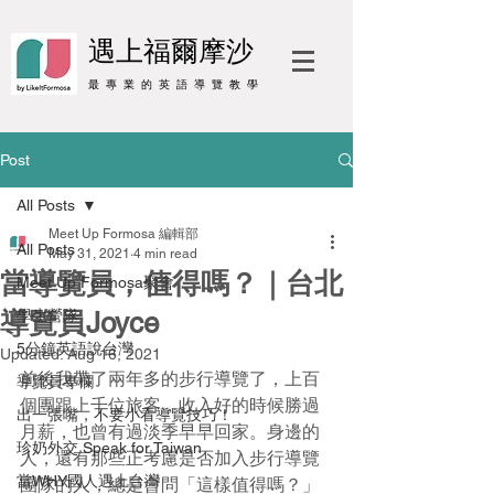
遇上福爾摩沙
最 專 業 的 英 語 導 覽 教 學
Post
All Posts
Meet Up Formosa 編輯部
All Posts
May 31, 2021
4 min read
當導覽員，值得嗎？｜台北
Meet Up Formosa聚會
導覽員Joyce
學生營隊
5分鐘英語說台灣
Updated:
Aug 16, 2021
前後我帶了兩年多的步行導覽了，上百
導覽員專欄
個團跟上千位旅客，收入好的時候勝過
出一張嘴，不要小看導覽技巧！
月薪，也曾有過淡季早早回家。身邊的
珍奶外交 Speak for Taiwan
人，還有那些正考慮是否加入步行導覽
當WHY國人遇上台灣
團隊的人，總是會問「這樣值得嗎？」