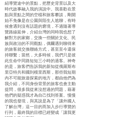
紹導覽途中的景點，把歷史背景以及大
時代故事融入我的演說中。我喜歡在景
點與景點之間的空檔和旅客攀談，剛開
始不免像是在公園與陌生人尬聊，有時
候會遇到沒有話題的窘境，不過隨著導
覽路線延伸，介紹台灣的同時我也想了
解對方的家鄉，交換一些關於文化、民
族與政治的不同觀點，偶爾遇到聊得來
的旅客就交換聯絡方式，甚至至今還保
持聯繫；當然，大多時候，我們只是彼
此生命中同路短短三小時的過客。神奇
的是，旅客們告訴我的新知從俄羅斯布
里亞特共和國到模里西斯，那些我短期
內不可能旅遊探索的地方，都由他們為
我介紹，不同身份背景的旅客也會主動
提問，很多我從來沒想過的問題，藉著
他們的疑惑我才為自己找到答案。慢慢
的我也發現，與其說是為了「讓外國人
了解台灣」這一目的而加入步行導覽的
行列，最終我的目標已經變成「讓我更