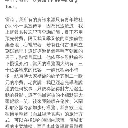
中心，我第一次參加了Free Walking 
Tour 。
當時，我所有的資訊來源只有青年旅社
的小小一張宣傳單，因為旅途疲憊，我
上網報名後忘記再查詢細節，反正不用
預先付費。隔天我又乖又傻的直接前往
集合地，心裡想著，若有任何古怪就立
刻逃跑吧！還好導遊是個年輕有朝氣的
男子，熱情且真誠，他依序在景點前停
下慢慢介紹，當天的導覽團大約有二三
十位各地來的旅客，一趟旅程兩小時
多，結束時大家禮貌的給予五到二十歐
元的小費。老實說，我已經忘光導遊說
過的任何故事，只依稀記得對方活潑生
動的身影，還有偶爾穿插的小幽默讓大
家輕鬆一笑。後來我陸續在倫敦、米蘭
和耶路撒冷參加步行導覽，我喜歡上這
種簡單輕鬆（而且經濟實惠）的旅行方
式，可以在極短的時間內認識一個城市
裡的主要地標，而且也能從導覽員那裡