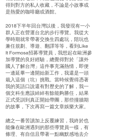
得到對方的私人收藏，不論是小故事或
是熱愛的咖啡廳或酒館。
2018下半年回台灣以後，我發現有一小
群人正在營運台北的步行導覽。我從大
學時期就常帶著交換生四處玩，陪玩也
兼任規劃、導遊、翻譯等等，看到Like 
It Formosa招募導覽員，我想起在歐洲參
加導覽的良好經驗，總覺得對於「讓外
國人了解台灣」這件事充滿熱情，即便
一邊延畢一邊開始新工作，我還是一頭
栽入這個（坑）挑戰。當時候覺得憑著
我的英語口說還有對歷史的了解，我一
個文科生應該綽綽有餘能夠勝任，結果
正式受訓到真正開始帶團，那些撞牆期
的故事，下次再寫一篇文章娛樂大家。
總之一番苦讀加上反覆練習，我終於也
能像在歐洲遇到的那些導覽員一樣，有
條理、有自信且帶著一點幽默感地去介