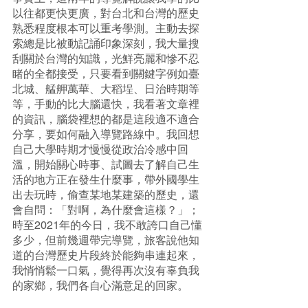
以往都更快更廣，對台北和台灣的歷史
熟悉程度根本可以重考學測。主動去探
索總是比被動記誦印象深刻，我大量搜
刮關於台灣的知識，光鮮亮麗和慘不忍
睹的全都接受，只要看到關鍵字例如臺
北城、艋舺萬華、大稻埕、日治時期等
等，手動的比大腦還快，我看著文章裡
的資訊，腦袋裡想的都是這段適不適合
分享，要如何融入導覽路線中。我回想
自己大學時期才慢慢從政治冷感中回
溫，開始關心時事、試圖去了解自己生
活的地方正在發生什麼事，帶外國學生
出去玩時，偷查某地某建築的歷史，還
會自問：「對啊，為什麼會這樣？」；
時至2021年的今日，我不敢誇口自己懂
多少，但前幾週帶完導覽，旅客說他知
道的台灣歷史片段終於能夠串連起來，
我悄悄鬆一口氣，覺得再次沒有辜負我
的家鄉，我們各自心滿意足的回家。