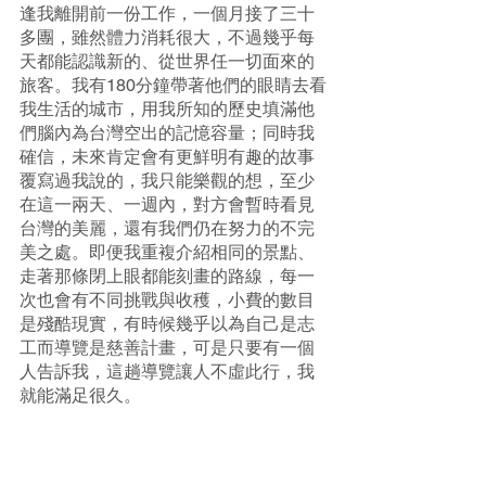
逢我離開前一份工作，一個月接了三十
多團，雖然體力消耗很大，不過幾乎每
天都能認識新的、從世界任一切面來的
旅客。我有180分鐘帶著他們的眼睛去看
我生活的城市，用我所知的歷史填滿他
們腦內為台灣空出的記憶容量；同時我
確信，未來肯定會有更鮮明有趣的故事
覆寫過我說的，我只能樂觀的想，至少
在這一兩天、一週內，對方會暫時看見
台灣的美麗，還有我們仍在努力的不完
美之處。即便我重複介紹相同的景點、
走著那條閉上眼都能刻畫的路線，每一
次也會有不同挑戰與收穫，小費的數目
是殘酷現實，有時候幾乎以為自己是志
工而導覽是慈善計畫，可是只要有一個
人告訴我，這趟導覽讓人不虛此行，我
就能滿足很久。