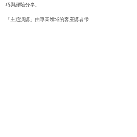
巧與經驗分享。
「主題演講」由專業領域的客座講者帶
來 60 分鐘和本次主題相關且切合台灣文
化或英語導覽的精彩見解。
歡迎對在地文化有興趣且好奇怎麼用英
文介紹台灣的朋友，一起來現場體驗英
語導覽與台灣文化結合的樂趣，並與在
場其他志同道合的新舊朋友交流，度過
難以忘懷的夜晚。
Meet Up Formosa聚會 
#03
：突
破政治同溫層 - 如何跟外國人和
長輩聊台灣政治
日期：2019年8月22日
時間：19:30 - 22:00