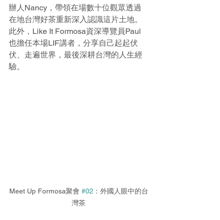
辦人Nancy，帶領在場數十位觀眾透過
在地台灣好茶重新深入認識這片土地。
此外，Like It Formosa資深導覽員Paul
也擔任本場LIF講者，分享自己起起伏
伏、走遍世界，最後深耕台灣的人生經
驗。
Meet Up Formosa聚會 
#02
：外國人眼中的台
灣茶