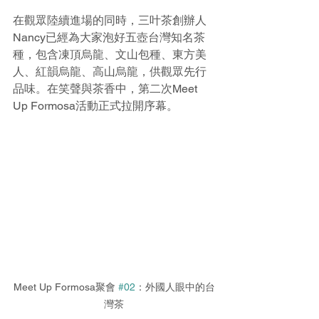
在觀眾陸續進場的同時，三叶茶創辦人
Nancy已經為大家泡好五壺台灣知名茶
種，包含凍頂烏龍、文山包種、東方美
人、紅韻烏龍、高山烏龍，供觀眾先行
品味。在笑聲與茶香中，第二次Meet 
Up Formosa活動正式拉開序幕。
Meet Up Formosa聚會 
#02
：外國人眼中的台
灣茶