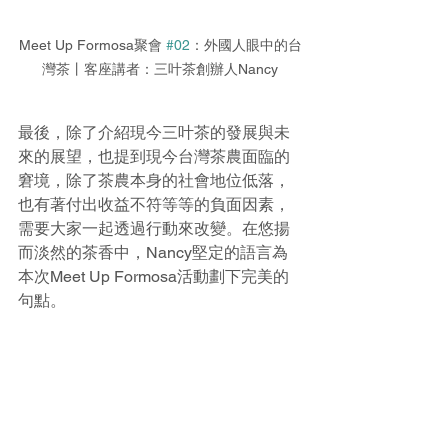
Meet Up Formosa聚會 
#02
：外國人眼中的台
灣茶丨客座講者：三叶茶創辦人Nancy
最後，除了介紹現今三叶茶的發展與未
來的展望，也提到現今台灣茶農面臨的
窘境，除了茶農本身的社會地位低落，
也有著付出收益不符等等的負面因素，
需要大家一起透過行動來改變。在悠揚
而淡然的茶香中，Nancy堅定的語言為
本次Meet Up Formosa活動劃下完美的
句點。