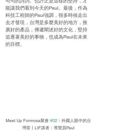
句句的詩詞。也許正是這樣的堅持，才
能讓我們看到今天的Paul。最後，作為
科技工程師的Paul強調，很多時候走出
去才發現，台灣是多麼美好的地方，推
廣好的產品，傳遞闡述好的文化，堅持
追逐著美好的事物，也成為Paul在未來
的目標。
Meet Up Formosa聚會 
#02
：外國人眼中的台
灣茶丨LIF講者：導覽員Paul