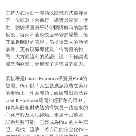
主持人在活動一開始以隨機方式選擇台
下一位觀眾上台進行「導覽員縮影」活
動，體驗導覽員平時帶團講解時的臨場
反應，縱然不適應快速轉變的場景，但
其風趣幽默的表現，仍搏得眾人的熱情
掌聲。更有現職導覽員自告奮勇的挑
戰，大方而流利的英語口說，不僅讓現
場充滿歡樂，更展現了導覽員的實力。
緊接著是Like It Formosa導覽員Paul的
登場。Paul以「人生就應該浪費在美好
的事物上」作為開始，緩緩帶出自己在
Like It Formosa這間年輕新創公司中，
作為年齡相對成熟的導覽員一路走來的
心路歷程及人生經驗。走過千山萬水、
試過無數可能，已經成為Paul的人生寫
照。尋找、流浪，將自己的信念化作一