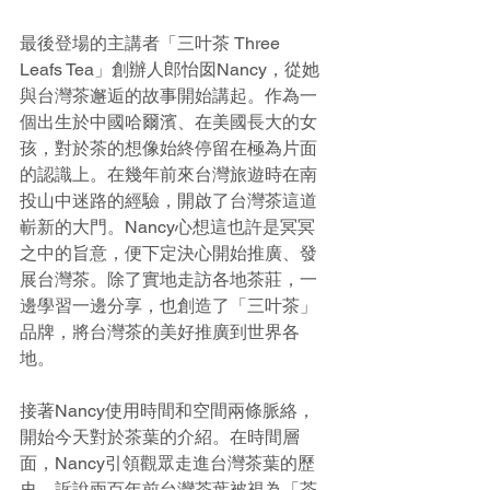
最後登場的主講者「三叶茶 Three 
Leafs Tea」創辦人郎怡囡Nancy，從她
與台灣茶邂逅的故事開始講起。作為一
個出生於中國哈爾濱、在美國長大的女
孩，對於茶的想像始終停留在極為片面
的認識上。在幾年前來台灣旅遊時在南
投山中迷路的經驗，開啟了台灣茶這道
嶄新的大門。Nancy心想這也許是冥冥
之中的旨意，便下定決心開始推廣、發
展台灣茶。除了實地走訪各地茶莊，一
邊學習一邊分享，也創造了「三叶茶」
品牌，將台灣茶的美好推廣到世界各
地。
接著Nancy使用時間和空間兩條脈絡，
開始今天對於茶葉的介紹。在時間層
面，Nancy引領觀眾走進台灣茶葉的歷
史，訴說兩百年前台灣茶葉被視為「茶