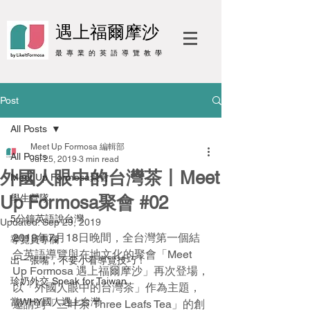
遇上福爾摩沙
最 專 業 的 英 語 導 覽 教 學
Post
All Posts
Meet Up Formosa 編輯部
All Posts
Jul 25, 2019
3 min read
外國人眼中的台灣茶丨Meet
Meet Up Formosa聚會
Up Formosa聚會 #02
學生營隊
5分鐘英語說台灣
Updated:
Sep 29, 2019
2019年7月18日晚間，全台灣第一個結
導覽員專欄
合英語導覽與在地文化的聚會「Meet 
出一張嘴，不要小看導覽技巧！
Up Formosa 遇上福爾摩沙」再次登場，
珍奶外交 Speak for Taiwan
以「外國人眼中的台灣茶」作為主題，
當WHY國人遇上台灣
邀請到「三叶茶 Three Leafs Tea」的創